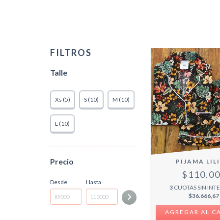
FILTROS
Talle
Xs (5)
S (10)
M (10)
L (10)
Precio
PIJAMA LIL
$110.0
Desde
Hasta
3
CUOTAS SIN INTE
$36.666,67
AGREGAR AL C