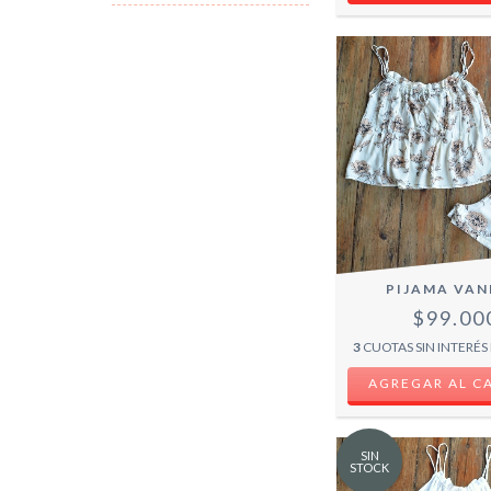
PIJAMA VAN
$99.00
3
CUOTAS SIN INTERÉS
AGREGAR AL C
SIN
STOCK