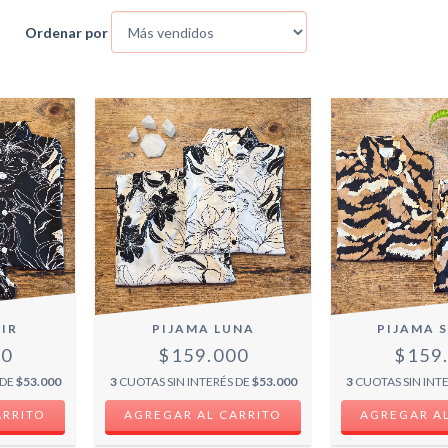
Ordenar por
IR
PIJAMA LUNA
PIJAMA 
00
$159.000
$159
 DE
$53.000
3
CUOTAS SIN INTERÉS DE
$53.000
3
CUOTAS SIN INT
ARRITO
AGREGAR AL CARRITO
AGREGAR AL