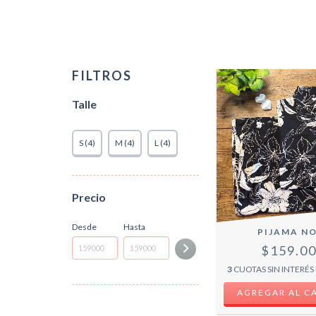
FILTROS
Talle
S (4)
M (4)
L (4)
Precio
Desde
Hasta
PIJAMA NO
$159.0
3
CUOTAS SIN INTERÉS
AGREGAR AL C