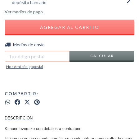
depósito bancario
Ver medios de pago
CAMBIAR CP
Entregas para el CP:
Medios de envío
CALCULAR
No sé mi código postal
COMPARTIR:
DESCRIPCION
Kimono oversize con detalles a contratono.
El kimono es una prenda versátil se puede utilizar como salto de cama,