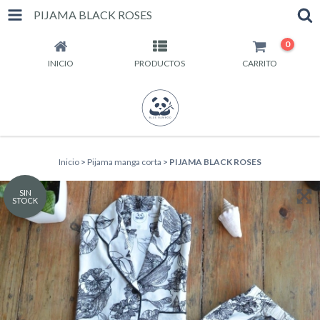
PIJAMA BLACK ROSES
0
INICIO
PRODUCTOS
CARRITO
Inicio
>
Pijama manga corta
>
PIJAMA BLACK ROSES
SIN
STOCK