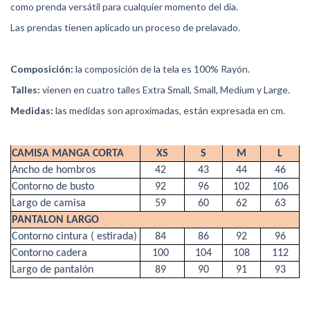
como prenda versátil para cualquier momento del día.
Las prendas tienen aplicado un proceso de prelavado.
Composición:
la composición de la tela es 100% Rayón.
Talles:
vienen en cuatro talles Extra Small, Small, Medium y Large.
Medidas:
las medidas son aproximadas, están expresada en cm.
CAMISA MANGA CORTA
XS
S
M
L
Ancho de hombros
42
43
44
46
Contorno de busto
92
96
102
106
Largo de camisa
59
60
62
63
PANTALON LARGO
Contorno cintura ( estirada)
84
86
92
96
Contorno cadera
100
104
108
112
Largo de pantalón
89
90
91
93