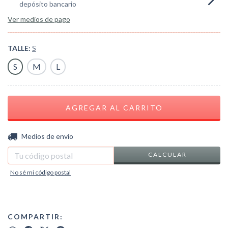
depósito bancario
Ver medios de pago
TALLE:
S
S
M
L
CAMBIAR CP
Entregas para el CP:
Medios de envío
CALCULAR
No sé mi código postal
COMPARTIR: