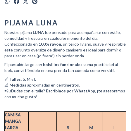
PIJAMA LUNA
Nuestro pijama
LUNA
fue pensado para acompañarte con estilo,
comodidad y frescura en cualquier momento del día.
Confeccionado en
100% rayón
, un tejido liviano, suave y respirable,
este conjunto oversize de diseño camisero es ideal para dormir o
para usar en casa (¡o fuera!) sin perder onda.
El pantalón largo con
bolsillos funcionales
suma practicidad al
look, convirtiéndolo en una prenda tan cómoda como versátil.
📏
Talles
: S, M y L
📐
Medidas
aproximadas en centímetros.
📲 ¿Dudas con el talle?
Escribinos por WhatsApp
, ¡te asesoramos
con mucho gusto!
CAMISA
MANGA
LARGA
S
M
L