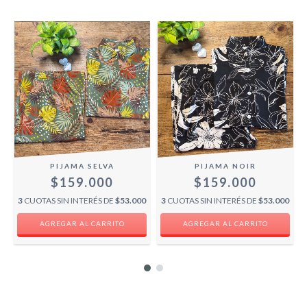
PIJAMA SELVA
PIJAMA NOIR
$159.000
$159.000
0
3
CUOTAS SIN INTERÉS DE
$53.000
3
CUOTAS SIN INTERÉS DE
$53.000
AGREGAR AL CARRITO
AGREGAR AL CARRITO