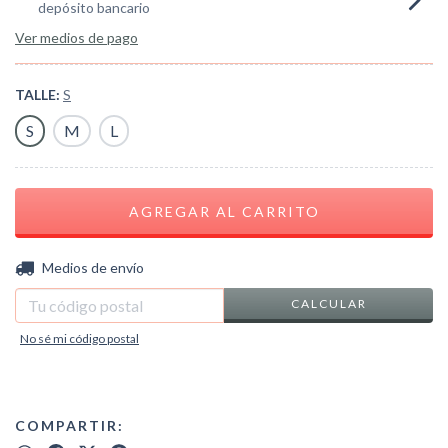
depósito bancario
Ver medios de pago
TALLE:
S
S
M
L
CAMBIAR CP
Entregas para el CP:
Medios de envío
CALCULAR
No sé mi código postal
COMPARTIR: