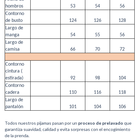
hombros
53
54
56
Contorno
de busto
124
126
128
Largo de
manga
54
55
56
Largo de
camisa
66
70
72
Contorno
cintura (
estirada)
92
98
104
Contorno
cadera
110
116
118
Largo de
pantalón
101
104
106
Todos nuestros pijamas pasan por un
proceso de prelavado
que
garantiza suavidad, calidad y evita sorpresas con el encogimiento
de la prenda.