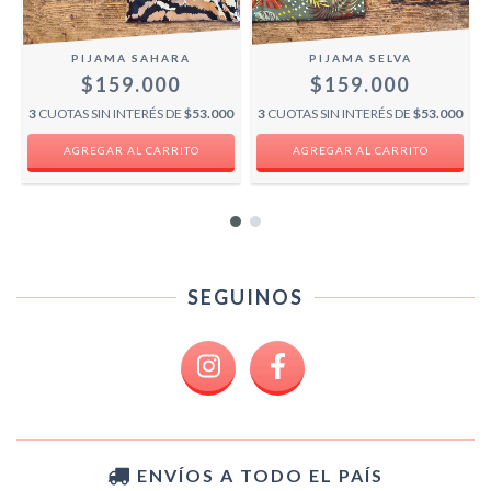
PIJAMA SAHARA
PIJAMA SELVA
$159.000
$159.000
0
3
CUOTAS SIN INTERÉS DE
$53.000
3
CUOTAS SIN INTERÉS DE
$53.000
AGREGAR AL CARRITO
AGREGAR AL CARRITO
SEGUINOS
ENVÍOS A TODO EL PAÍS