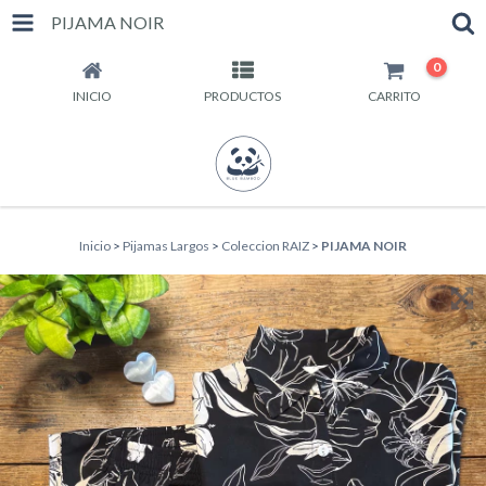
PIJAMA NOIR
0
INICIO
PRODUCTOS
CARRITO
Inicio
>
Pijamas Largos
>
Coleccion RAIZ
>
PIJAMA NOIR